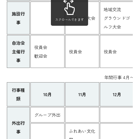
地域交流
施設行
スポーツ大会
グラウンドゴ
スクロールできます
事
ルフ大会
自治会
役員会
主催行
役員会
役員会
歓迎会
事
年間行事 4月〜9
行事種
10月
11月
12月
類
グループ外出
外出行
ふれあい文化
事