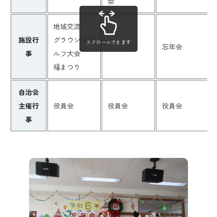
祭
地域交流
施設行
グラウンドゴ
スクロールできます
忘年会
事
ルフ大会
福まつり
自治会
主催行
役員会
役員会
役員会
事