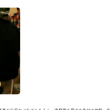
。見事な弘前ねぷたはもちろん、津軽蔵工房での色付け体験、